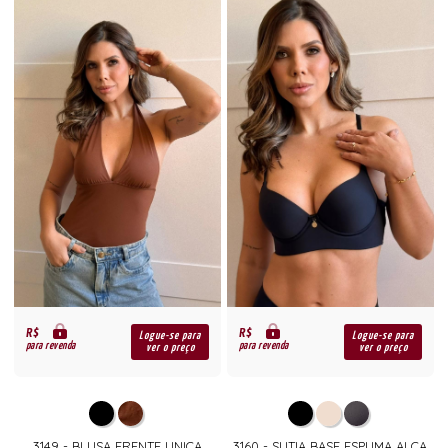
R$
R$
Logue-se para
Logue-se para
para revenda
para revenda
ver o preço
ver o preço
3149 - BLUSA FRENTE UNICA
3160 - SUTIA BASE ESPUMA ALÇA