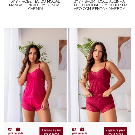
3118 - ROBE TECIDO MODAL
3117 - SHORT DOLL ALCINHA
MANGA LONGA COM RENDA -
TECIDO MODAL SEM BOJO SEM
CARMIM
ARO COM RENDA - MARROM
R$
R$
Logue-se para
Logue-se para
para revenda
para revenda
ver o preço
ver o preço