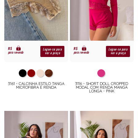
R$
R$
Logue-se para
Logue-se para
para revenda
para revenda
ver o preço
ver o preço
3161 - CALCINHA ESTILO TANGA
3116 - SHORT DOLL CROPPED
MICROFIBRA E RENDA
MODAL COM RENDA MANGA
LONGA - PINK