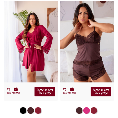
R$
R$
Logue-se para
Logue-se para
para revenda
para revenda
ver o preço
ver o preço