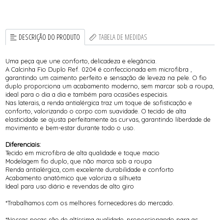
DESCRIÇÃO DO PRODUTO
TABELA DE MEDIDAS
Uma peça que une conforto, delicadeza e elegância.
A Calcinha Fio Duplo Ref. 0204 é confeccionada em microfibra ,
garantindo um caimento perfeito e sensação de leveza na pele. O fio
duplo proporciona um acabamento moderno, sem marcar sob a roupa,
ideal para o dia a dia e também para ocasiões especiais.
Nas laterais, a renda antialérgica traz um toque de sofisticação e
conforto, valorizando o corpo com suavidade. O tecido de alta
elasticidade se ajusta perfeitamente às curvas, garantindo liberdade de
movimento e bem-estar durante todo o uso.
Diferenciais:
Tecido em microfibra de alta qualidade e toque macio
Modelagem fio duplo, que não marca sob a roupa
Renda antialérgica, com excelente durabilidade e conforto
Acabamento anatômico que valoriza a silhueta
Ideal para uso diário e revendas de alto giro
*Trabalhamos com os melhores fornecedores do mercado.
*Nossas peças são de altíssima qualidade, proporcionando para as