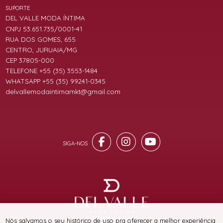
SUPORTE
DEL VALLE MODA ÍNTIMA
CNPJ 53.651.735/0001-41
RUA DOS GOMES, 655
CENTRO, JURUAIA/MG
CEP 37805-000
TELEFONE +55 (35) 3553-1484
WHATSAPP +55 (35) 99241-0345
delvallemodaintimamkt@gmail.com
® TODOS DIREITOS RESERVADOS
Nós salvamos o seu histórico de uso pra oferecer a melhor experiência