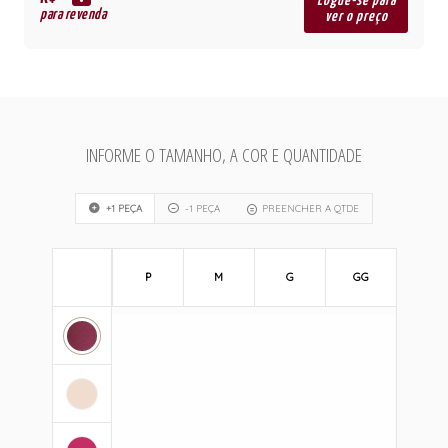
R$
Logue-se para
para revenda
ver o preço
INFORME O TAMANHO, A COR E QUANTIDADE
+1 PEÇA
-1 PEÇA
PREENCHER A QTDE
P
M
G
GG