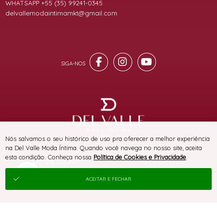
WHATSAPP +55 (35) 99241-0345
delvallemodaintimamkt@gmail.com
® TODOS DIREITOS RESERVADOS
Nós salvamos o seu histórico de uso pra oferecer a melhor experiência
na Del Valle Moda Íntima. Quando você navega no nosso site, aceita
esta condição. Conheça nossa
Política de Cookies e Privacidade
.
SITE 100% SEGURO
PLATAFORMA B2B
ACEITAR E FECHAR