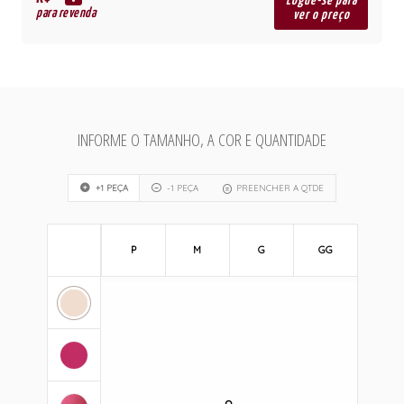
R$
Logue-se para
para revenda
ver o preço
INFORME O TAMANHO, A COR E QUANTIDADE
+1 PEÇA
-1 PEÇA
PREENCHER A QTDE
P
M
G
GG