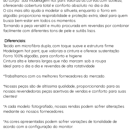
ao corpo. Sua modelagem hot pant valoriza as curvas com sutileza,
oferecendo cobertura total e conforto absoluto no dia a dia.
O cós mais alto ajuda a modelar a silhueta, enquanto o forro em
algodão proporciona respirabilidade e proteção extra, ideal para quem
busca bem-estar em todos os momentos.
Tornando a peça versátil e muito procurada em revendas por combinar
facilmente com diferentes tons de pele e sutiãs lisos.
Diferenciais:
Tecido em microfibra dupla, com toque suave e estrutura firme
Modelagem hot pant, que valoriza a cintura e oferece sustentação
Forro 100% algodão, para conforto e higiene
Cintura alta e laterais largas que não marcam sob a roupa
Ideal para o dia a dia e revendas de alta rotatividade
*Trabalhamos com os melhores fornecedores do mercado.
*Nossas peças são de altíssima qualidade, proporcionando para as
nossas revendedoras peças acertivas de vendas e conforto para suas
clientes!
*A cada modelo fotografado, nossas rendas podem sofrer alterações
mediante ao nossos fornecedores.
*As cores apresentadas podem sofrer variações de tonalidade de
acordo com a configuração do monitor.