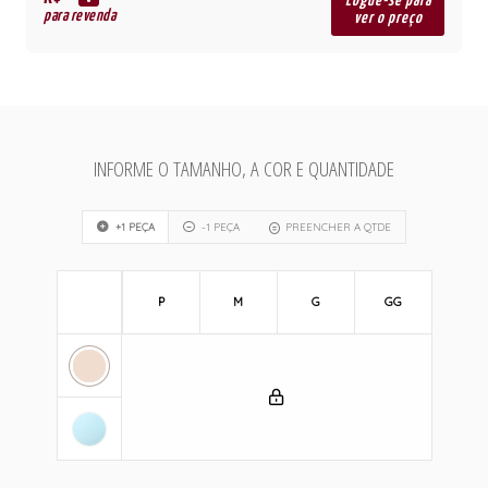
R$
Logue-se para
para revenda
ver o preço
INFORME O TAMANHO, A COR E QUANTIDADE
+1 PEÇA
-1 PEÇA
PREENCHER A QTDE
P
M
G
GG