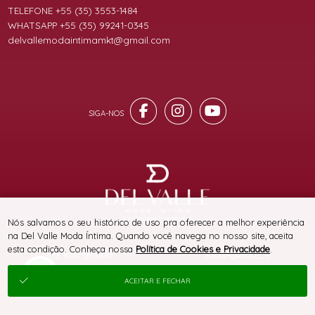
TELEFONE +55 (35) 3553-1484
WHATSAPP +55 (35) 99241-0345
delvallemodaintimamkt@gmail.com
® TODOS DIREITOS RESERVADOS
Nós salvamos o seu histórico de uso pra oferecer a melhor experiência
na Del Valle Moda Íntima. Quando você navega no nosso site, aceita
esta condição. Conheça nossa
Política de Cookies e Privacidade
.
SITE 100% SEGURO
PLATAFORMA B2B
ACEITAR E FECHAR