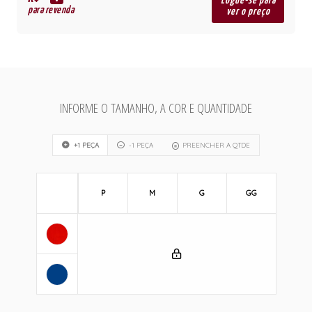
R$
Logue-se para
para revenda
ver o preço
INFORME O TAMANHO, A COR E QUANTIDADE
+1 PEÇA
-1 PEÇA
PREENCHER A QTDE
P
M
G
GG