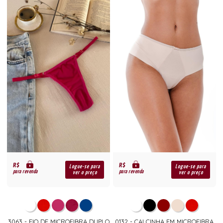
R$
R$
Logue-se para
Logue-se para
para revenda
para revenda
ver o preço
ver o preço
3063 - FIO DE MICROFIBRA DUPLO
0132 - CALCINHA EM MICROFIBRA