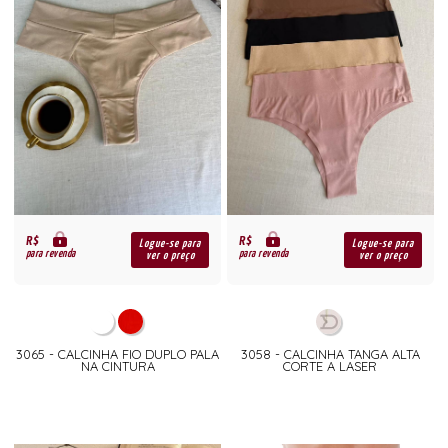
R$
R$
Logue-se para
Logue-se para
para revenda
para revenda
ver o preço
ver o preço
3065 - CALCINHA FIO DUPLO PALA
3058 - CALCINHA TANGA ALTA
NA CINTURA
CORTE A LASER