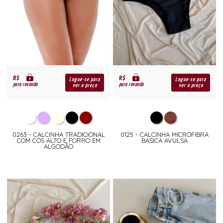
R$
R$
Logue-se para
Logue-se para
para revenda
para revenda
ver o preço
ver o preço
0263 - CALCINHA TRADICIONAL
0125 - CALCINHA MICROFIBRA
COM CÓS ALTO E FORRO EM
BASICA AVULSA
ALGODÃO