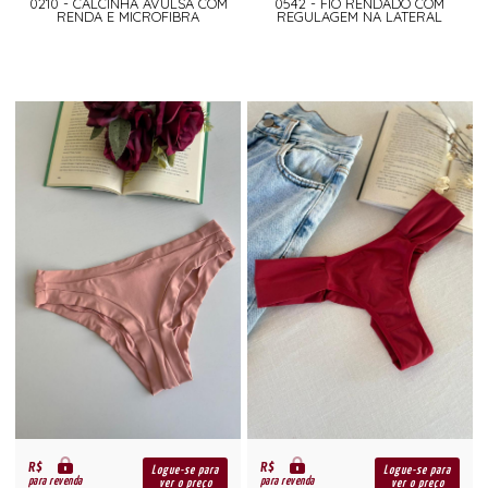
0210 - CALCINHA AVULSA COM
0542 - FIO RENDADO COM
RENDA E MICROFIBRA
REGULAGEM NA LATERAL
R$
R$
Logue-se para
Logue-se para
para revenda
para revenda
ver o preço
ver o preço