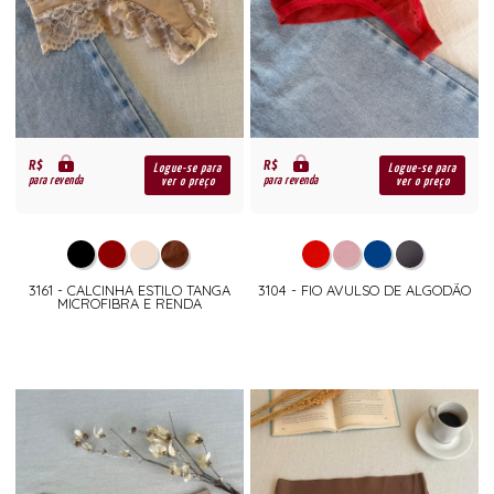
R$
R$
Logue-se para
Logue-se para
para revenda
para revenda
ver o preço
ver o preço
3161 - CALCINHA ESTILO TANGA
3104 - FIO AVULSO DE ALGODÃO
MICROFIBRA E RENDA