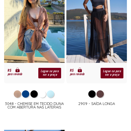
R$
R$
Logue-se para
Logue-se para
para revenda
para revenda
ver o preço
ver o preço
3048 - CHEMISE EM TECIDO DUNA
2909 - SAÍDA LONGA
COM ABERTURA NAS LATERAIS