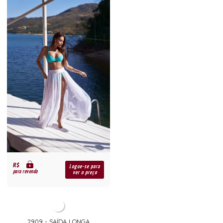
R$
Logue-se para
para revenda
ver o preço
2909 - SAÍDA LONGA