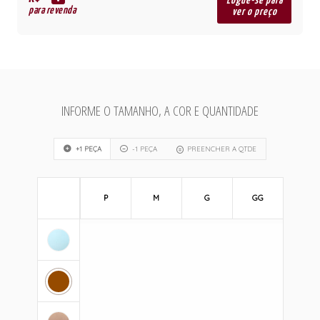
R$
Logue-se para
para revenda
ver o preço
INFORME O TAMANHO, A COR E QUANTIDADE
+1 PEÇA
-1 PEÇA
PREENCHER A QTDE
P
M
G
GG