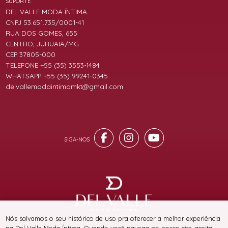
SUPORTE
DEL VALLE MODA ÍNTIMA
CNPJ 53.651.735/0001-41
RUA DOS GOMES, 655
CENTRO, JURUAIA/MG
CEP 37805-000
TELEFONE +55 (35) 3553-1484
WHATSAPP +55 (35) 99241-0345
delvallemodaintimamkt@gmail.com
® TODOS DIREITOS RESERVADOS
Nós salvamos o seu histórico de uso pra oferecer a melhor experiência