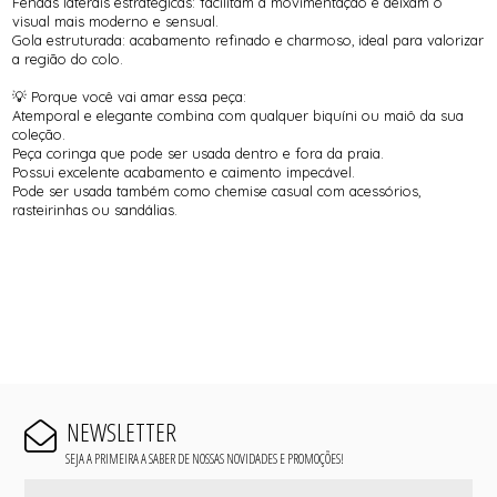
Fendas laterais estratégicas: facilitam a movimentação e deixam o
visual mais moderno e sensual.
Gola estruturada: acabamento refinado e charmoso, ideal para valorizar
a região do colo.
💡 Porque você vai amar essa peça:
Atemporal e elegante combina com qualquer biquíni ou maiô da sua
coleção.
Peça coringa que pode ser usada dentro e fora da praia.
Possui excelente acabamento e caimento impecável.
Pode ser usada também como chemise casual com acessórios,
rasteirinhas ou sandálias.
NEWSLETTER
SEJA A PRIMEIRA A SABER DE NOSSAS NOVIDADES E PROMOÇÕES!