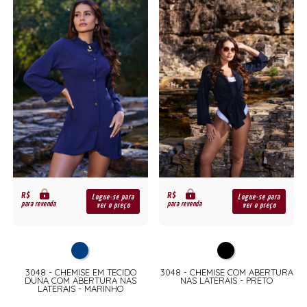
R$
R$
Logue-se para
Logue-se para
para revenda
para revenda
ver o preço
ver o preço
A
3048 - CHEMISE EM TECIDO
3048 - CHEMISE COM ABERTURA
DUNA COM ABERTURA NAS
NAS LATERAIS - PRETO
LATERAIS - MARINHO