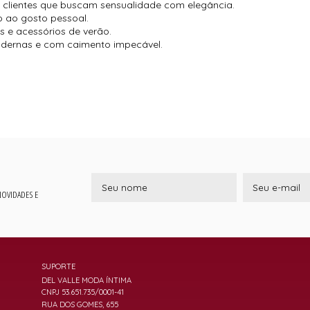
lientes que buscam sensualidade com elegância.
o ao gosto pessoal.
 e acessórios de verão.
odernas e com caimento impecável.
 NOVIDADES E
SUPORTE
DEL VALLE MODA ÍNTIMA
CNPJ 53.651.735/0001-41
RUA DOS GOMES, 655