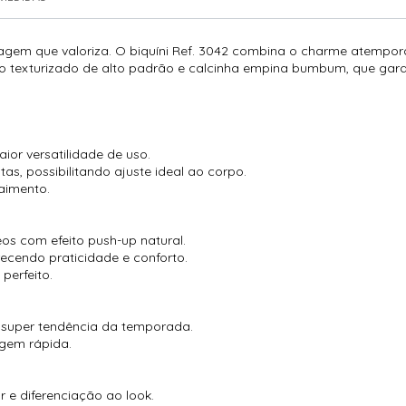
agem que valoriza. O biquíni Ref. 3042 combina o charme atempor
 texturizado de alto padrão e calcinha empina bumbum, que garant
ior versatilidade de uso.
s, possibilitando ajuste ideal ao corpo.
caimento.
s com efeito push-up natural.
recendo praticidade e conforto.
perfeito.
, super tendência da temporada.
agem rápida.
 e diferenciação ao look.