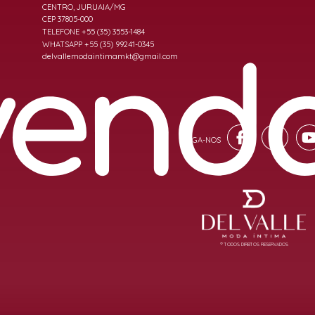
CENTRO, JURUAIA/MG
CEP 37805-000
TELEFONE +55 (35) 3553-1484
WHATSAPP +55 (35) 99241-0345
delvallemodaintimamkt@gmail.com
® TODOS DIREITOS RESERVADOS