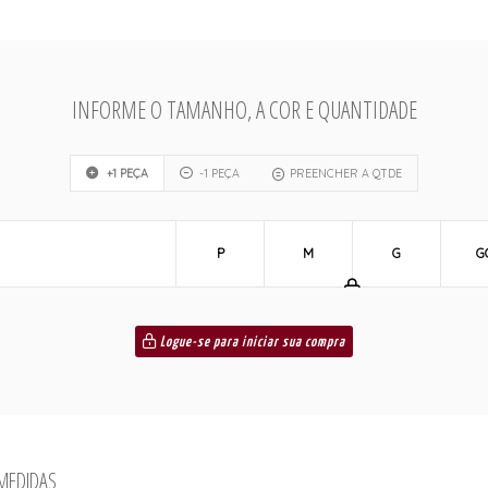
INFORME O TAMANHO, A COR E QUANTIDADE
+1 PEÇA
-1 PEÇA
PREENCHER A QTDE
P
M
G
G
Logue-se para iniciar sua compra
 MEDIDAS