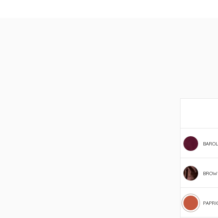
BARO
BROW
PAPRI