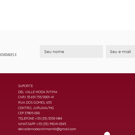
 NOVIDADES E
SUPORTE
DEL VALLE MODA ÍNTIMA
CNPJ 53.651.735/0001-41
RUA DOS GOMES, 655
CENTRO, JURUAIA/MG
CEP 37805-000
TELEFONE +55 (35) 3553-1484
WHATSAPP +55 (35) 99241-0345
delvallemodaintimamkt@gmail.com