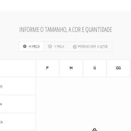
INFORME O TAMANHO, A COR E QUANTIDADE
+1 PEÇA
-1 PEÇA
PREENCHER A QTDE
P
M
G
GG
LO
N
CA