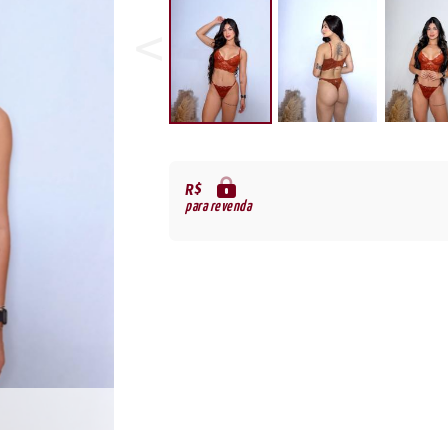
R$
para revenda