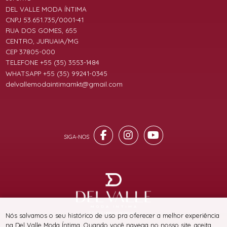
DEL VALLE MODA ÍNTIMA
CNPJ 53.651.735/0001-41
RUA DOS GOMES, 655
CENTRO, JURUAIA/MG
CEP 37805-000
TELEFONE +55 (35) 3553-1484
WHATSAPP +55 (35) 99241-0345
delvallemodaintimamkt@gmail.com
® TODOS DIREITOS RESERVADOS
Nós salvamos o seu histórico de uso pra oferecer a melhor experiência
na Del Valle Moda Íntima. Quando você navega no nosso site, aceita