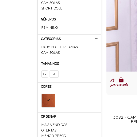
CAMISOLAS
SHORT DOLL
GÊNEROS
FEMININO
CATEGORIAS
BABY DOLL E PIJAMAS
CAMISOLAS
TAMANHOS
G
GG
R$
para revenda
CORES
ORDENAR
3082 - CA
RE
MAIS VENDIDOS
OFERTAS
MENOR PREÇO