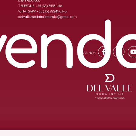
CEP 37805-000
TELEFONE +55 (35) 3553-1484
WHATSAPP +55 (35) 99241-0345
delvallemodaintimamkt@gmail.com
® TODOS DIREITOS RESERVADOS