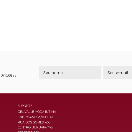
 NOVIDADES E
SUPORTE
DEL VALLE MODA ÍNTIMA
CNPJ 53.651.735/0001-41
RUA DOS GOMES, 655
CENTRO, JURUAIA/MG