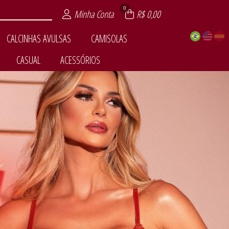
0
Minha Conta
R$ 0,00
CALCINHAS AVULSAS
CAMISOLAS
CASUAL
ACESSÓRIOS
PERTAR
VULSAS
SÊNCIA
AIA
AS
ZE
L
OM BOJO
EM BOJO
ADE
OLL
IOS
L