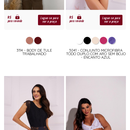
R$
R$
Logue-se para
Logue-se para
para revenda
para revenda
ver o preço
ver o preço
3114 - BODY DE TULE
3041 - CONJUNTO MICROFIBRA
TRABALHADO
TODO DUPLO COM ARO SEM BOJO
- ENCANTO AZUL