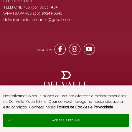
CEP 37805-000
TELEFONE +55 (35) 3553-1484
WHATSAPP +55 (35) 99241-0345
delvallemodaintimamkt@gmail.com
® TODOS DIREITOS RESERVADOS
Nós salvamos o seu histórico de uso pra oferecer a melhor experiência
na Del Valle Moda Íntima. Quando você navega no nosso site, aceita
esta condição. Conheça nossa
Política de Cookies e Privacidade
.
SITE 100% SEGURO
PLATAFORMA B2B
ACEITAR E FECHAR