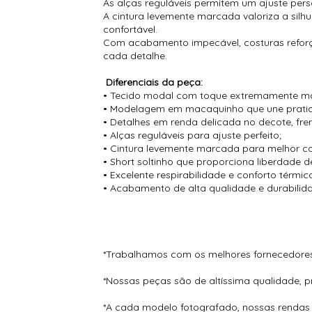
As alças reguláveis permitem um ajuste perso
A cintura levemente marcada valoriza a silh
confortável.
Com acabamento impecável, costuras reforç
cada detalhe.
Diferenciais da peça:
• Tecido modal com toque extremamente mac
• Modelagem em macaquinho que une pratic
• Detalhes em renda delicada no decote, fren
• Alças reguláveis para ajuste perfeito;
• Cintura levemente marcada para melhor c
• Short soltinho que proporciona liberdade 
• Excelente respirabilidade e conforto térmic
• Acabamento de alta qualidade e durabilid
*Trabalhamos com os melhores fornecedor
*Nossas peças são de altíssima qualidade, 
*A cada modelo fotografado, nossas rendas