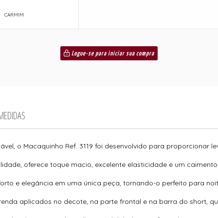
CARMIM
Logue-se para iniciar sua compra
 MEDIDAS
vel, o Macaquinho Ref. 3119 foi desenvolvido para proporcionar l
lidade, oferece toque macio, excelente elasticidade e um caimen
to e elegância em uma única peça, tornando-o perfeito para noit
renda aplicados no decote, na parte frontal e na barra do short,