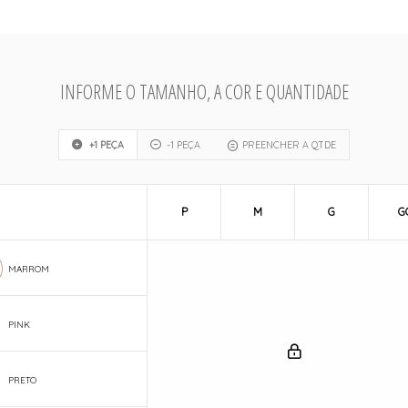
INFORME O TAMANHO, A COR E QUANTIDADE
+1 PEÇA
-1 PEÇA
PREENCHER A QTDE
P
M
G
G
MARROM
PINK
PRETO