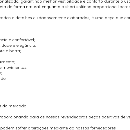
nalizado, garantindo melhor vestibilidade e conforto durante o us
ueta de forma natural, enquanto o short soltinho proporciona lib
adas e detalhes cuidadosamente elaborados, é uma peça que com
io e confortável;
idade e elegância;
te e barra;
aimento;
de movimentos;
o;
ade.
es do mercado.
proporcionando para as nossas revendedoras peças acertivas de ve
 podem sofrer alterações mediante ao nossos fornecedores.