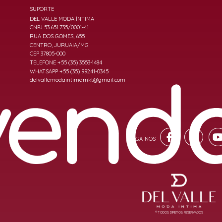
SUPORTE
DEL VALLE MODA ÍNTIMA
CNPJ 53.651.735/0001-41
RUA DOS GOMES, 655
CENTRO, JURUAIA/MG
CEP 37805-000
TELEFONE +55 (35) 3553-1484
WHATSAPP +55 (35) 99241-0345
delvallemodaintimamkt@gmail.com
® TODOS DIREITOS RESERVADOS