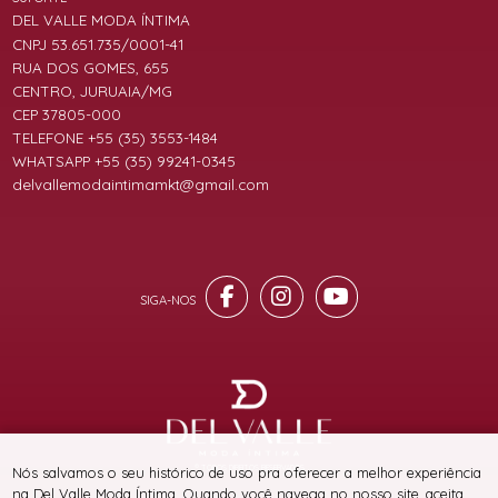
DEL VALLE MODA ÍNTIMA
CNPJ 53.651.735/0001-41
RUA DOS GOMES, 655
CENTRO, JURUAIA/MG
CEP 37805-000
TELEFONE +55 (35) 3553-1484
WHATSAPP +55 (35) 99241-0345
delvallemodaintimamkt@gmail.com
® TODOS DIREITOS RESERVADOS
Nós salvamos o seu histórico de uso pra oferecer a melhor experiência
na Del Valle Moda Íntima. Quando você navega no nosso site, aceita