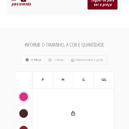
R$
Logue-se para
para revenda
ver o preço
INFORME O TAMANHO, A COR E QUANTIDADE
+1 PEÇA
-1 PEÇA
PREENCHER A QTDE
P
M
G
GG