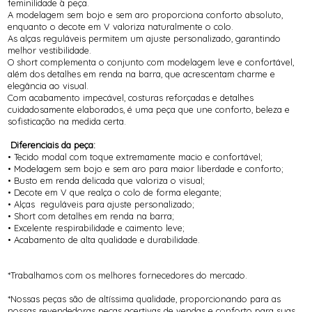
feminilidade à peça.
A modelagem sem bojo e sem aro proporciona conforto absoluto,
enquanto o decote em V valoriza naturalmente o colo.
As alças reguláveis permitem um ajuste personalizado, garantindo
melhor vestibilidade.
O short complementa o conjunto com modelagem leve e confortável,
além dos detalhes em renda na barra, que acrescentam charme e
elegância ao visual.
Com acabamento impecável, costuras reforçadas e detalhes
cuidadosamente elaborados, é uma peça que une conforto, beleza e
sofisticação na medida certa.
Diferenciais da peça:
• Tecido modal com toque extremamente macio e confortável;
• Modelagem sem bojo e sem aro para maior liberdade e conforto;
• Busto em renda delicada que valoriza o visual;
• Decote em V que realça o colo de forma elegante;
• Alças reguláveis para ajuste personalizado;
• Short com detalhes em renda na barra;
• Excelente respirabilidade e caimento leve;
• Acabamento de alta qualidade e durabilidade.
*Trabalhamos com os melhores fornecedores do mercado.
*Nossas peças são de altíssima qualidade, proporcionando para as
nossas revendedoras peças acertivas de vendas e conforto para suas