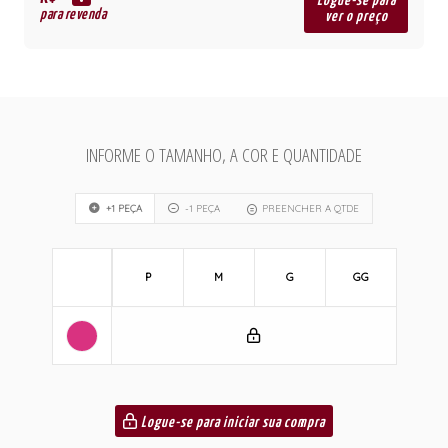
R$
Logue-se para
para revenda
ver o preço
INFORME O TAMANHO, A COR E QUANTIDADE
+1 PEÇA
-1 PEÇA
PREENCHER A QTDE
P
M
G
GG
Logue-se para iniciar sua compra