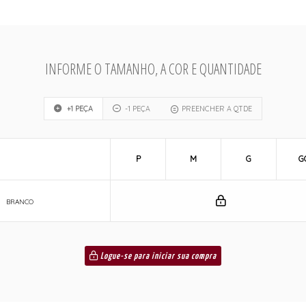
INFORME O TAMANHO, A COR E QUANTIDADE
+1 PEÇA
-1 PEÇA
PREENCHER A QTDE
P
M
G
G
BRANCO
Logue-se para iniciar sua compra