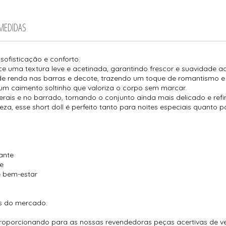
 MEDIDAS
sofisticação e conforto.
e uma textura leve e acetinada, garantindo frescor e suavidade a
e renda nas barras e decote, trazendo um toque de romantismo e 
 um caimento soltinho que valoriza o corpo sem marcar.
rais e no barrado, tornando o conjunto ainda mais delicado e refi
eza, esse short doll é perfeito tanto para noites especiais quant
ante
te
e bem-estar
es do mercado.
proporcionando para as nossas revendedoras peças acertivas de ve