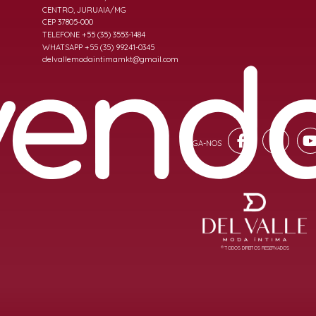
CENTRO, JURUAIA/MG
CEP 37805-000
TELEFONE +55 (35) 3553-1484
WHATSAPP +55 (35) 99241-0345
delvallemodaintimamkt@gmail.com
® TODOS DIREITOS RESERVADOS