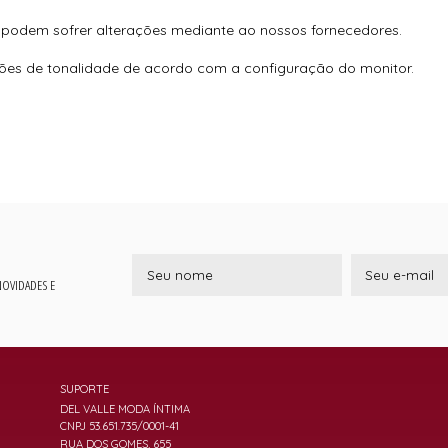
 podem sofrer alterações mediante ao nossos fornecedores.
ções de tonalidade de acordo com a configuração do monitor.
 NOVIDADES E
SUPORTE
DEL VALLE MODA ÍNTIMA
CNPJ 53.651.735/0001-41
RUA DOS GOMES, 655