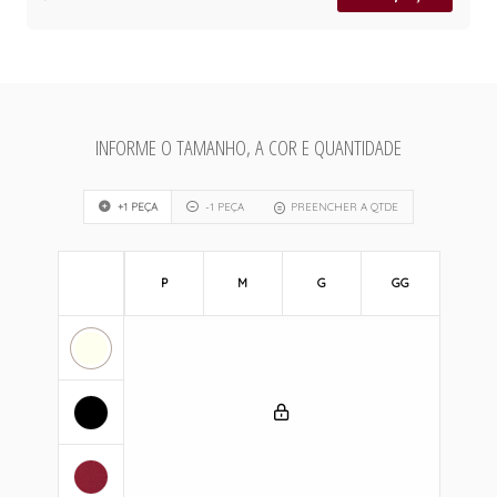
INFORME O TAMANHO, A COR E QUANTIDADE
+1 PEÇA
-1 PEÇA
PREENCHER A QTDE
P
M
G
GG