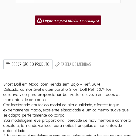
Logue-se para iniciar sua compra
DESCRIÇÃO DO PRODUTO
TABELA DE MEDIDAS
Short Doll em Modal com Renda sem Bojo – Ref. 3074
Delicado, confortável e atemporal, o Short Doll Ref. 3074 foi
desenvolvido para proporcionar bem-estar e leveza em todos os
momentos de descanso.
Confeccionado em tecido modal de alta qualidade, oferece toque
extremamente macio, excelente elasticidade e um caimento suave que
se adapta perfeitamente ao corpo.
Sua modelagem leve proporciona liberdade de movimentos e conforto
absoluto, tornando-se ideal para noites tranquilas e momentos de
autocuidado.
A blusa possui modelagem sem bojo, valorizando a beleza natural com