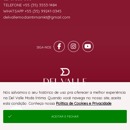
TELEFONE +55 (35) 3553-1484
WHATSAPP +55 (35) 99241-0345
delvallemodaintimamkt@gmail.com
® TODOS DIREITOS RESERVADOS
Nós salvamos o seu histórico de uso pra oferecer a melhor experiência
na Del Valle Moda Íntima. Quando você navega no nosso site, aceita
esta condição. Conheça nossa
Política de Cookies e Privacidade
.
SITE 100% SEGURO
PLATAFORMA B2B
ACEITAR E FECHAR