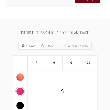
INFORME O TAMANHO, A COR E QUANTIDADE
+1 PEÇA
-1 PEÇA
PREENCHER A QTDE
P
M
G
GG