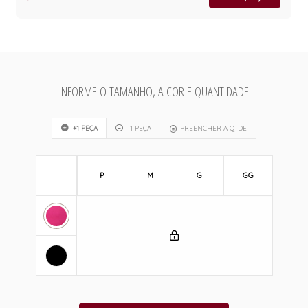
INFORME O TAMANHO, A COR E QUANTIDADE
+1 PEÇA
-1 PEÇA
PREENCHER A QTDE
P
M
G
GG