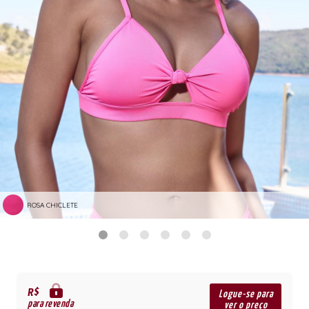
ROSA CHICLETE
R$
Logue-se para
para revenda
ver o preço